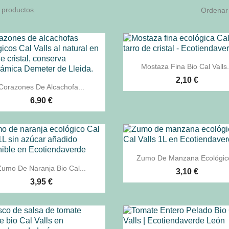
 productos.
Ordenar 

Vista rápida
Mostaza Fina Bio Cal Valls.
2,10 €

Vista rápida
Corazones De Alcachofa...
6,90 €

Vista rápida
Zumo De Manzana Ecológico

Vista rápida
Zumo De Naranja Bio Cal...
3,10 €
3,95 €