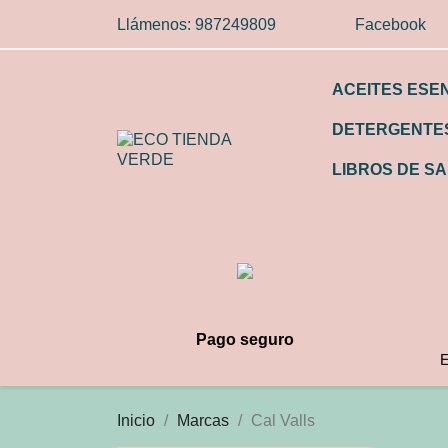
Llámenos:
987249809
Facebook
ACEITES ESE
DETERGENTES
LIBROS DE SA
Pago seguro
E
Inicio
Marcas
Cal Valls