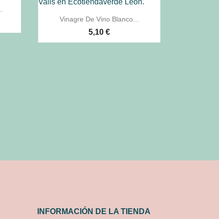
..

Vista rápida
Vinagre De Vino Blanco...
5,10 €
INFORMACIÓN DE LA TIENDA