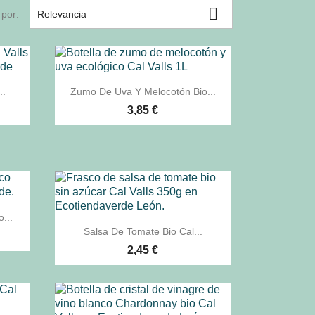

por:
Relevancia

Vista rápida
..
Zumo De Uva Y Melocotón Bio...
3,85 €
...

Vista rápida
Salsa De Tomate Bio Cal...
2,45 €