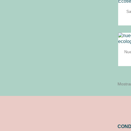
Sa
Nue
Mostran
COND