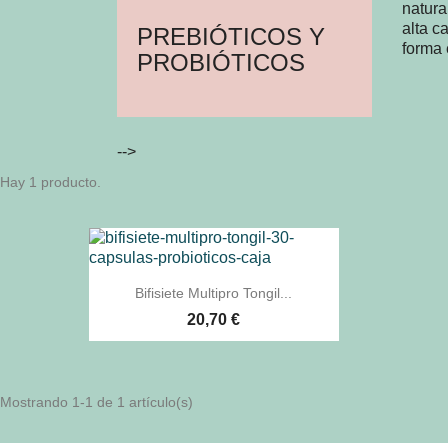
natura
alta c
PREBIÓTICOS Y
forma 
PROBIÓTICOS
-->
Hay 1 producto.

Vista rápida
Bifisiete Multipro Tongil...
20,70 €
Mostrando 1-1 de 1 artículo(s)