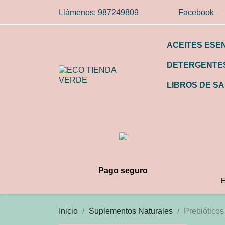
Llámenos:
987249809
Facebook
ACEITES ESE
DETERGENTES
LIBROS DE SA
Pago seguro
E
Inicio
Suplementos Naturales
Prebióticos