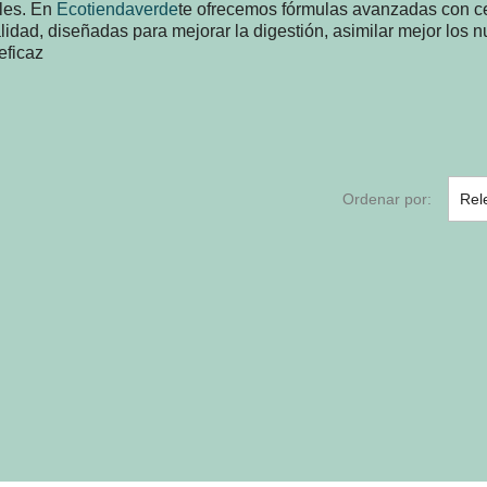
les. En
Ecotiendaverde
te ofrecemos fórmulas avanzadas con cep
alidad, diseñadas para mejorar la digestión, asimilar mejor los n
eficaz
Ordenar por:
Rel