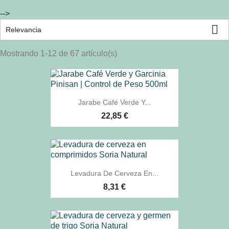
-->

Relevancia
Mostrando 1-12 de 67 artículo(s)
Jarabe Café Verde Y...
22,85 €
Levadura De Cerveza En...
8,31 €