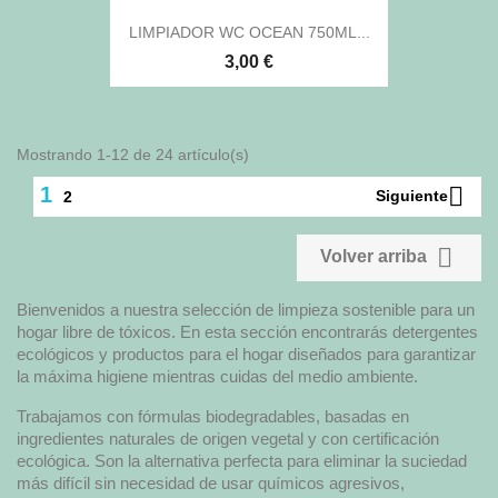
LIMPIADOR WC OCEAN 750ML...
3,00 €
Mostrando 1-12 de 24 artículo(s)

1
Siguiente
2

Volver arriba
Bienvenidos a nuestra selección de limpieza sostenible para un
hogar libre de tóxicos. En esta sección encontrarás detergentes
ecológicos y productos para el hogar diseñados para garantizar
la máxima higiene mientras cuidas del medio ambiente.
Trabajamos con fórmulas biodegradables, basadas en
ingredientes naturales de origen vegetal y con certificación
ecológica. Son la alternativa perfecta para eliminar la suciedad
más difícil sin necesidad de usar químicos agresivos,