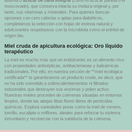
auténtico
azúcar de caña integral
(como el azúcar panela o el
moscovado), que conserva intacta su melaza original y, por
tanto, sus vitaminas y minerales. Para quienes buscan
opciones con cero calorías o aptas para diabéticos,
completamos la selección con hojas de estevia natural y
edulcorantes respetuosos con la microbiota como el eritritol de
origen bio.
Miel cruda de apicultura ecológica: Oro líquido
terapéutico
La miel es mucho más que un endulzante; es un alimento vivo
con propiedades antisépticas, antibacterianas y balsámicas
tradicionales. Por ello, en nuestra sección de **miel ecológica
certificada** te garantizamos un producto crudo, es decir, que
no ha sido sometido a sobrecalentamientos ni filtrados
industriales que destruyen sus enzimas y polen activo.
Nuestras mieles proceden de colmenas situadas en entornos
limpios, donde las abejas liban flores libres de pesticidas
químicos. Explora variedades puras como la miel de romero,
tomillo, eucalipto o milflores, ideales para reforzar tu sistema
inmunitario y reconectar con la sabiduría de la colmena.