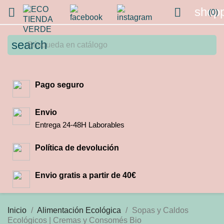
shopp


(0)
search
Pago seguro
Envio
Entrega 24-48H Laborables
Política de devolución
Envio gratis a partir de 40€
Inicio
Alimentación Ecológica
Sopas y Caldos
Ecológicos | Cremas y Consomés Bio