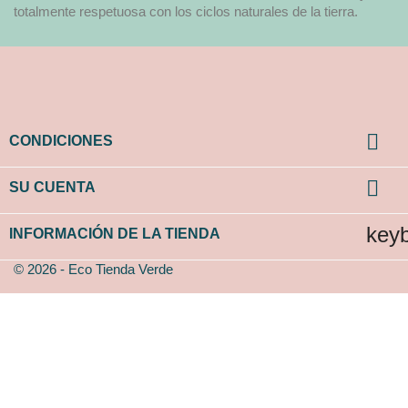
totalmente respetuosa con los ciclos naturales de la tierra.

CONDICIONES

SU CUENTA
key
INFORMACIÓN DE LA TIENDA
© 2026 - Eco Tienda Verde