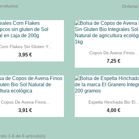
productos.
Ordenar 

Vista rápida
Corn Flakes Sin Gluten Y...

Vista rápida
Copos De Avena Finos...
3,95 €
7,25 €


Vista rápida
Vista rápida
Copos De Avena Finos...
Espelta Hinchada Bio El...
3,91 €
4,00 €
do 1-6 de 6 artículo(s)