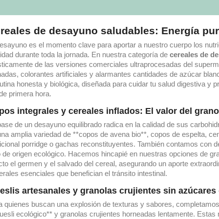
reales de desayuno saludables: Energía pu
desayuno es el momento clave para aportar a nuestro cuerpo los nut
lidad durante toda la jornada. En nuestra categoría de
cereales de d
sticamente de las versiones comerciales ultraprocesadas del superm
inadas, colorantes artificiales y alarmantes cantidades de azúcar bla
utina honesta y biológica, diseñada para cuidar tu salud digestiva y 
de primera hora.
os integrales y cereales inflados: El valor del gran
base de un desayuno equilibrado radica en la calidad de sus carbohi
una amplia variedad de **copos de avena bio**, copos de espelta, cen
dicional porridge o gachas reconstituyentes. También contamos con del
o de origen ecológico. Hacemos hincapié en nuestras opciones de gra
cto el germen y el salvado del cereal, asegurando un aporte extraordin
rales esenciales que benefician el tránsito intestinal.
slis artesanales y granolas crujientes sin azúcares
a quienes buscan una explosión de texturas y sabores, completamos
uesli ecológico** y granolas crujientes horneadas lentamente. Estas 