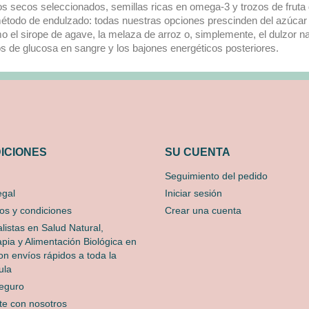
tos secos seleccionados, semillas ricas en omega-3 y trozos de frut
método de endulzado: todas nuestras opciones prescinden del azúcar r
 el sirope de agave, la melaza de arroz o, simplemente, el dulzor nat
os de glucosa en sangre y los bajones energéticos posteriores.
ICIONES
SU CUENTA
Seguimiento del pedido
egal
Iniciar sesión
os y condiciones
Crear una cuenta
listas en Salud Natural,
apia y Alimentación Biológica en
n envíos rápidos a toda la
ula
eguro
te con nosotros