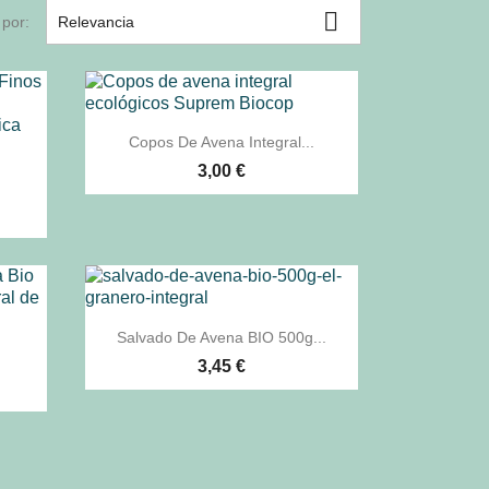

por:
Relevancia

Vista rápida
Copos De Avena Integral...
3,00 €

Vista rápida
Salvado De Avena BIO 500g...
3,45 €