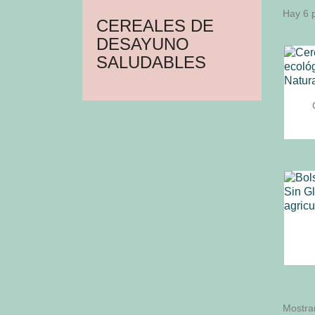
Hay 6 
CEREALES DE
DESAYUNO
SALUDABLES
Mostran