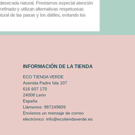
a desecada natural. Prestamos especial atención
efinado y utilizan alternativas respetuosas
ural de las pasas y los dátiles, evitando los
INFORMACIÓN DE LA TIENDA
ECO TIENDA VERDE
Avenida Padre Isla 107
616 607 170
24008 León
España
Llámenos:
987249809
Envíenos un mensaje de correo
electrónico:
info@ecotiendaverde.es