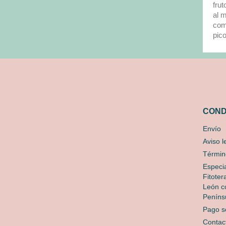
fru
al 
como
pic
COND
Envío
Aviso l
Términ
Especia
Fitoter
León co
Peníns
Pago s
Contac