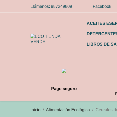
Llámenos:
987249809
Facebook
ACEITES ESE
DETERGENTES
LIBROS DE SA
Pago seguro
E
Inicio
Alimentación Ecológica
Cereales d