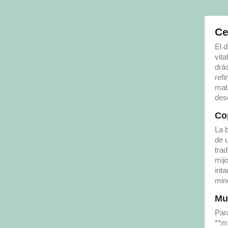
Ce
El 
vita
drá
ref
mat
des
Cop
La 
de 
tra
mij
inta
mine
Mue
Par
**m