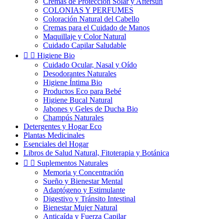
Cremas de Protección Solar y Aftersun
COLONIAS Y PERFUMES
Coloración Natural del Cabello
Cremas para el Cuidado de Manos
Maquillaje y Color Natural
Cuidado Capilar Saludable


Higiene Bio
Cuidado Ocular, Nasal y Oído
Desodorantes Naturales
Higiene Íntima Bio
Productos Eco para Bebé
Higiene Bucal Natural
Jabones y Geles de Ducha Bio
Champús Naturales
Detergentes y Hogar Eco
Plantas Medicinales
Esenciales del Hogar
Libros de Salud Natural, Fitoterapia y Botánica


Suplementos Naturales
Memoria y Concentración
Sueño y Bienestar Mental
Adaptógeno y Estimulante
Digestivo y Tránsito Intestinal
Bienestar Mujer Natural
Anticaída y Fuerza Capilar