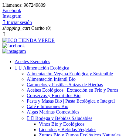
Llámenos:
987249809
Facebook
Instagram

Iniciar sesión
shopping_cart
Carrito
(0)

Aceites Esenciales


Alimentación Ecológica
Alimentación Vegana Ecológica y Sostenible
Alimentación Infantil Bio
Caramelos y Pastillas Suizas de Hierbas
Aceites Ecológicos | Extracción en Frío y Puros
Conservas y Encurtidos Bio
Pasta y Masas Bio | Pasta Ecológica e Integral
Café e Infusiones Bio
Algas Marinas Comestibles


Bodega y Bebidas Saludables
Vinos Bio y Ecológicos
Licuados y Bebidas Vegetales
Zumos Bio y Zumos Ecológicos Naturales