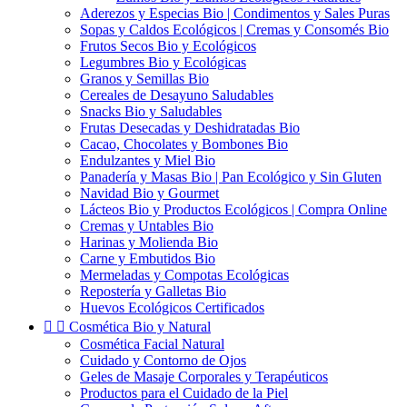
Aderezos y Especias Bio | Condimentos y Sales Puras
Sopas y Caldos Ecológicos | Cremas y Consomés Bio
Frutos Secos Bio y Ecológicos
Legumbres Bio y Ecológicas
Granos y Semillas Bio
Cereales de Desayuno Saludables
Snacks Bio y Saludables
Frutas Desecadas y Deshidratadas Bio
Cacao, Chocolates y Bombones Bio
Endulzantes y Miel Bio
Panadería y Masas Bio | Pan Ecológico y Sin Gluten
Navidad Bio y Gourmet
Lácteos Bio y Productos Ecológicos | Compra Online
Cremas y Untables Bio
Harinas y Molienda Bio
Carne y Embutidos Bio
Mermeladas y Compotas Ecológicas
Repostería y Galletas Bio
Huevos Ecológicos Certificados


Cosmética Bio y Natural
Cosmética Facial Natural
Cuidado y Contorno de Ojos
Geles de Masaje Corporales y Terapéuticos
Productos para el Cuidado de la Piel