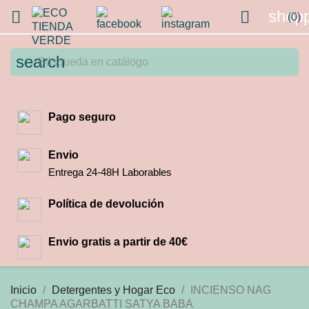
shopp


(0)
search
Pago seguro
Envio
Entrega 24-48H Laborables
Política de devolución
Envio gratis a partir de 40€
Inicio
Detergentes y Hogar Eco
INCIENSO NAG
CHAMPA AGARBATTI SATYA BABA