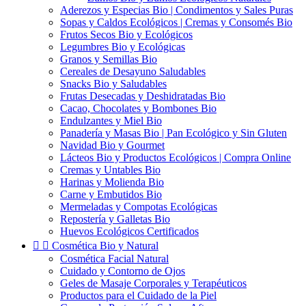
Aderezos y Especias Bio | Condimentos y Sales Puras
Sopas y Caldos Ecológicos | Cremas y Consomés Bio
Frutos Secos Bio y Ecológicos
Legumbres Bio y Ecológicas
Granos y Semillas Bio
Cereales de Desayuno Saludables
Snacks Bio y Saludables
Frutas Desecadas y Deshidratadas Bio
Cacao, Chocolates y Bombones Bio
Endulzantes y Miel Bio
Panadería y Masas Bio | Pan Ecológico y Sin Gluten
Navidad Bio y Gourmet
Lácteos Bio y Productos Ecológicos | Compra Online
Cremas y Untables Bio
Harinas y Molienda Bio
Carne y Embutidos Bio
Mermeladas y Compotas Ecológicas
Repostería y Galletas Bio
Huevos Ecológicos Certificados


Cosmética Bio y Natural
Cosmética Facial Natural
Cuidado y Contorno de Ojos
Geles de Masaje Corporales y Terapéuticos
Productos para el Cuidado de la Piel