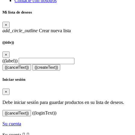
Contacte con nosotros
Mi lista de deseos
×
add_circle_outline
Crear nueva lista
((title))
×
((label))
((cancelText))
((createText))
Iniciar sesión
×
Debe iniciar sesión para guardar productos en su lista de deseos.
((loginText))
((cancelText))
Su cuenta
Su cuenta

