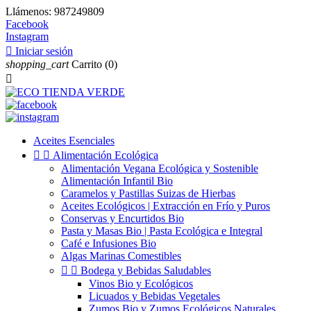
Llámenos:
987249809
Facebook
Instagram

Iniciar sesión
shopping_cart
Carrito
(0)

Aceites Esenciales


Alimentación Ecológica
Alimentación Vegana Ecológica y Sostenible
Alimentación Infantil Bio
Caramelos y Pastillas Suizas de Hierbas
Aceites Ecológicos | Extracción en Frío y Puros
Conservas y Encurtidos Bio
Pasta y Masas Bio | Pasta Ecológica e Integral
Café e Infusiones Bio
Algas Marinas Comestibles


Bodega y Bebidas Saludables
Vinos Bio y Ecológicos
Licuados y Bebidas Vegetales
Zumos Bio y Zumos Ecológicos Naturales