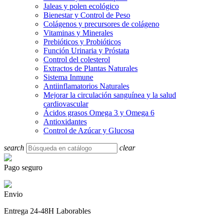
Jaleas y polen ecológico
Bienestar y Control de Peso
Colágenos y precursores de colágeno
Vitaminas y Minerales
Prebióticos y Probióticos
Función Urinaria y Próstata
Control del colesterol
Extractos de Plantas Naturales
Sistema Inmune
Antiinflamatorios Naturales
Mejorar la circulación sanguínea y la salud
cardiovascular
Ácidos grasos Omega 3 y Omega 6
Antioxidantes
Control de Azúcar y Glucosa
search
clear
Pago seguro
Envio
Entrega 24-48H Laborables