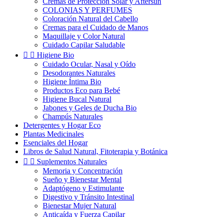
Cremas de Protección Solar y Aftersun
COLONIAS Y PERFUMES
Coloración Natural del Cabello
Cremas para el Cuidado de Manos
Maquillaje y Color Natural
Cuidado Capilar Saludable


Higiene Bio
Cuidado Ocular, Nasal y Oído
Desodorantes Naturales
Higiene Íntima Bio
Productos Eco para Bebé
Higiene Bucal Natural
Jabones y Geles de Ducha Bio
Champús Naturales
Detergentes y Hogar Eco
Plantas Medicinales
Esenciales del Hogar
Libros de Salud Natural, Fitoterapia y Botánica


Suplementos Naturales
Memoria y Concentración
Sueño y Bienestar Mental
Adaptógeno y Estimulante
Digestivo y Tránsito Intestinal
Bienestar Mujer Natural
Anticaída y Fuerza Capilar