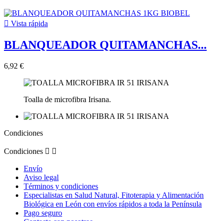

Vista rápida
BLANQUEADOR QUITAMANCHAS...
6,92 €
Toalla de microfibra Irisana.
Condiciones
Condiciones


Envío
Aviso legal
Términos y condiciones
Especialistas en Salud Natural, Fitoterapia y Alimentación
Biológica en León con envíos rápidos a toda la Península
Pago seguro