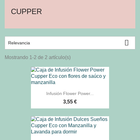
CUPPER

Relevancia
Mostrando 1-2 de 2 artículo(s)
Infusión Flower Power...
3,55 €