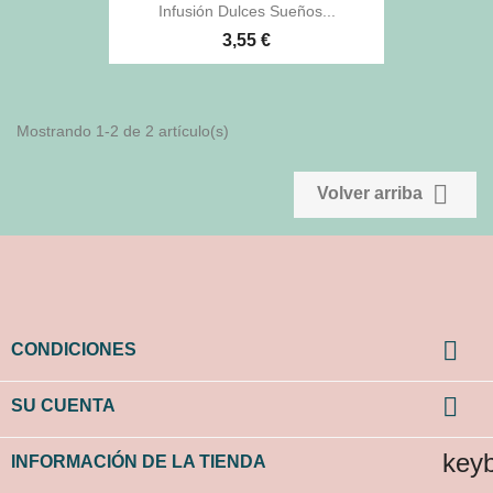
Infusión Dulces Sueños...
3,55 €
Mostrando 1-2 de 2 artículo(s)

Volver arriba

CONDICIONES

SU CUENTA
key
INFORMACIÓN DE LA TIENDA