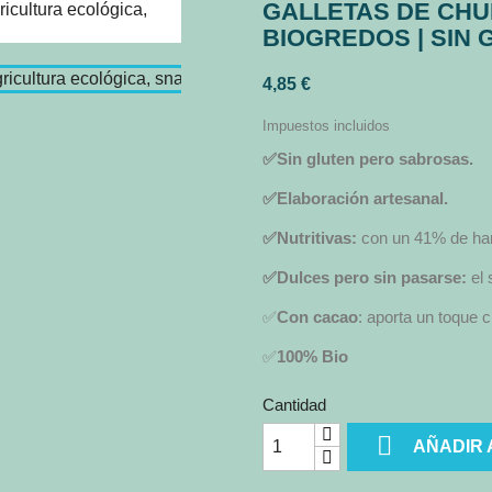
GALLETAS DE CHU
BIOGREDOS | SIN 
4,85 €
Impuestos incluidos
✅Sin gluten pero sabrosas.
✅Elaboración artesanal.
✅Nutritivas:
con un 41% de har
✅Dulces pero sin pasarse:
el
✅
Con cacao
: aporta un toque c
✅
100% Bio
Cantidad

AÑADIR 