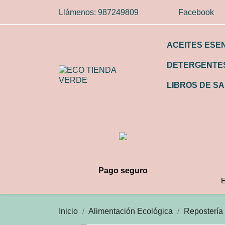
Llámenos:
987249809
Facebook
ACEITES ESE
DETERGENTES
LIBROS DE SA
Pago seguro
E
Inicio
Alimentación Ecológica
Repostería 