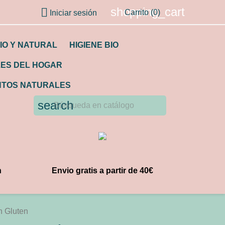
shopping_cart

Carrito
(0)
Iniciar sesión
IO Y NATURAL
HIGIENE BIO
LES DEL HOGAR
TOS NATURALES
search
n
Envio gratis a partir de 40€
n Gluten