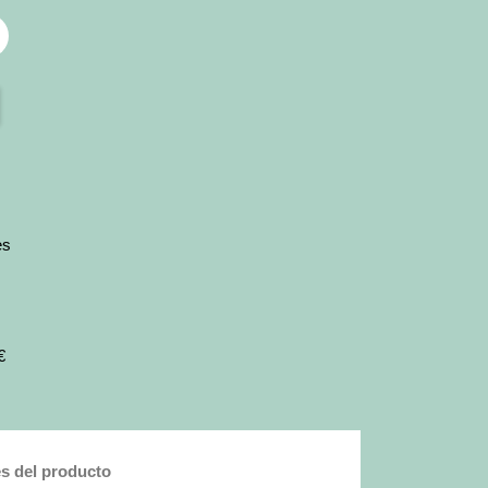
es
€
es del producto