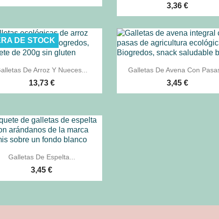
3,36 €
RA DE STOCK


Vista rápida
Vista rápida
alletas De Arroz Y Nueces...
Galletas De Avena Con Pasas
13,73 €
3,45 €

Vista rápida
Galletas De Espelta...
3,45 €