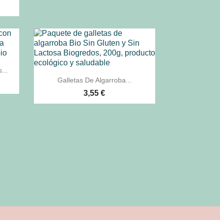
...

Vista rápida
Galletas De Algarroba...
3,55 €