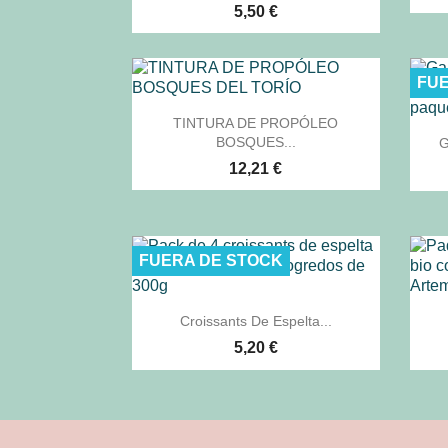
5,50 €
FUE

Vista rápida
TINTURA DE PROPÓLEO
BOSQUES...
G
12,21 €
FUERA DE STOCK

Vista rápida
Croissants De Espelta...
5,20 €