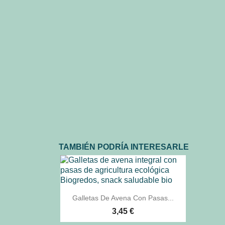
TAMBIÉN PODRÍA INTERESARLE

Vista rápida
Galletas De Avena Con Pasas...
3,45 €