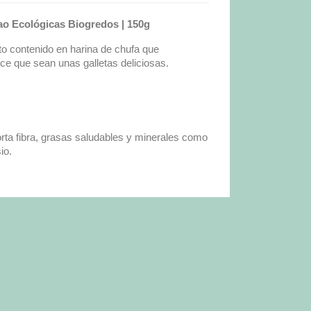
ao Ecológicas Biogredos | 150g
to contenido en harina de chufa que
e que sean unas galletas deliciosas.
orta fibra, grasas saludables y minerales como
io.