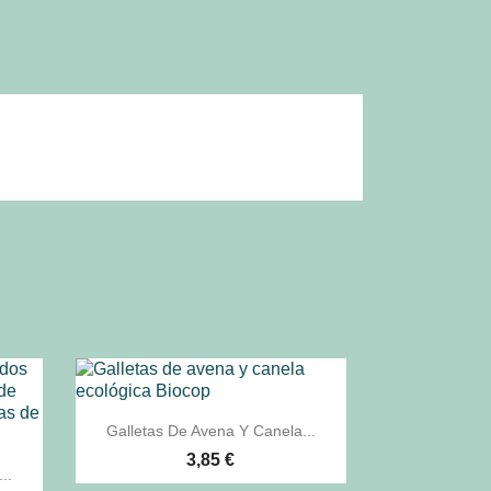

Vista rápida
Galletas De Avena Y Canela...
3,85 €
..