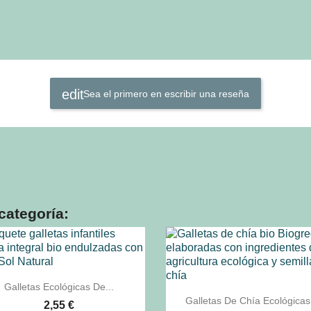
Sea el primero en escribir una reseña
categoría:

Vista rápida
Galletas Ecológicas De...

Vista rápida
Galletas De Chía Ecológicas.
2,55 €