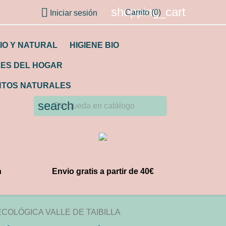
shopping_cart

Carrito
(0)
Iniciar sesión
IO Y NATURAL
HIGIENE BIO
LES DEL HOGAR
TOS NATURALES
search
n
Envio gratis a partir de 40€
OLÓGICA VALLE DE TAIBILLA