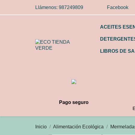
Llámenos:
987249809
Facebook
ACEITES ESE
DETERGENTES
LIBROS DE SA
Pago seguro
E
Inicio
Alimentación Ecológica
Mermeladas