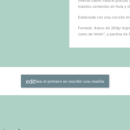
intenso sabor natural gracias
máximo contenido en fruta y 
Elaborada con una cocción mín
Formato: frasco de 260gr Ingr
zumo de limón*, y pectina de f
Sea el primero en escribir una reseña