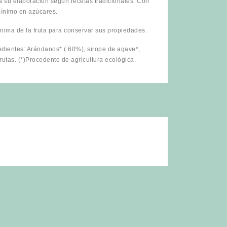
 a su elaboración según recetas tradicionales. Con
mínimo en azúcares.
ima de la fruta para conservar sus propiedades.
edientes: Arándanos* ( 60%), sirope de agave*,
rutas. (*)Procedente de agricultura ecológica.