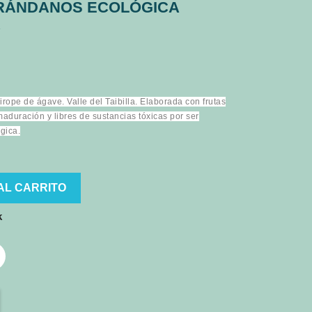
RÁNDANOS ECOLÓGICA
A
ope de ágave. Valle del Taibilla. Elaborada con frutas
aduración y libres de sustancias tóxicas por ser
gica.
AL CARRITO
k