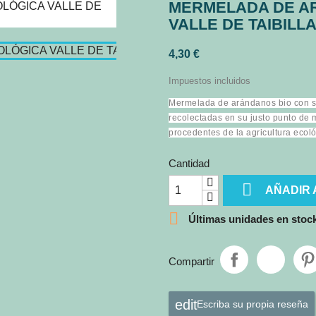
MERMELADA DE A
VALLE DE TAIBILL
4,30 €
Impuestos incluidos
Mermelada de arándanos bio con sir
recolectadas en su justo punto de m
procedentes de la agricultura ecoló
Cantidad

AÑADIR 

Últimas unidades en stoc
Compartir
Escriba su propia reseña