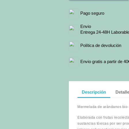
Pago seguro
Envio
Entrega 24-48H Laborabl
Política de devolución
Envio gratis a partir de 40
Descripción
Detall
Mermelada de arándanos bio co
Elaborada con frutas recolect
sustancias tóxicas por ser pro