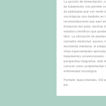
La sección de alimentación, 
de tratamiento, nos permite co
de patologías que nos serán ú
oncológicas sino también en 
recomendaciones que aquí enco
formación del autor, muchas d
estudios científicos que pueden
libro. La utilización de plant
cannabis medicinal, ayunos, ri
microbiota intestinal, el estado
otras especialidades aplicad
tratamientos convencionales, 
perspectiva integrativa, este
conocer como complementar co
enfermedad oncológica
Formato: tapas blandas, 343 p
b/n