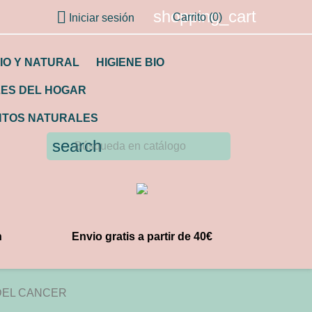
shopping_cart

Carrito
(0)
Iniciar sesión
IO Y NATURAL
HIGIENE BIO
LES DEL HOGAR
TOS NATURALES
search
n
Envio gratis a partir de 40€
DEL CANCER