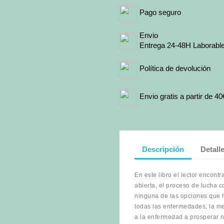
Pago seguro
Envio
Entrega 24-48H Laborabl
Política de devolución
Envio gratis a partir de 40
Descripción
Detall
En este libro el lector encont
abierta, el proceso de lucha c
ninguna de las opciones que h
todas las enfermedades, la m
a la enfermedad a prosperar no