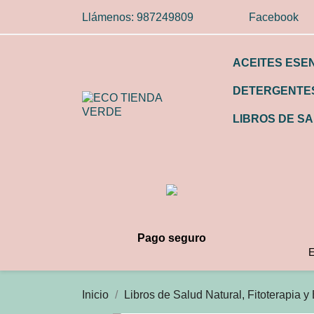
Llámenos:
987249809
Facebook
ACEITES ESE
DETERGENTES
LIBROS DE SA
Pago seguro
E
Inicio
Libros de Salud Natural, Fitoterapia y