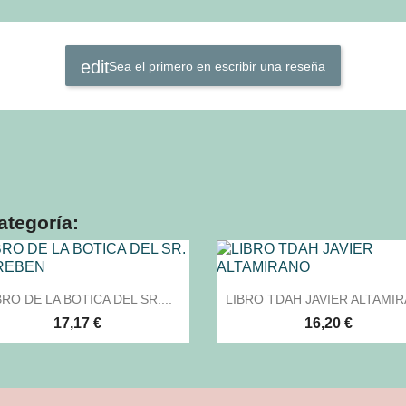
Sea el primero en escribir una reseña
ategoría:


Vista rápida
Vista rápida
BRO DE LA BOTICA DEL SR....
LIBRO TDAH JAVIER ALTAMI
17,17 €
16,20 €