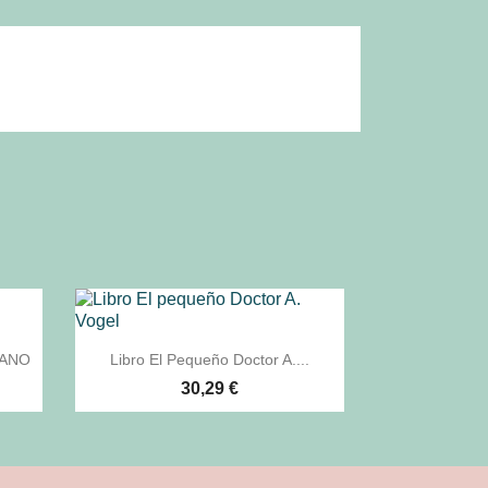

Vista rápida
RANO
Libro El Pequeño Doctor A....
30,29 €