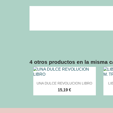
4 otros productos en la misma c

Vista rápida
UNA DULCE REVOLUCION LIBRO
LI
15,19 €