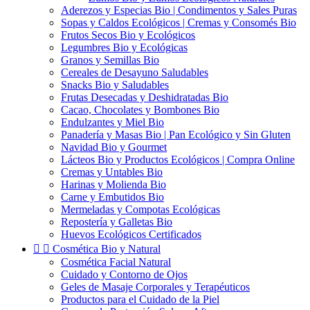
Aderezos y Especias Bio | Condimentos y Sales Puras
Sopas y Caldos Ecológicos | Cremas y Consomés Bio
Frutos Secos Bio y Ecológicos
Legumbres Bio y Ecológicas
Granos y Semillas Bio
Cereales de Desayuno Saludables
Snacks Bio y Saludables
Frutas Desecadas y Deshidratadas Bio
Cacao, Chocolates y Bombones Bio
Endulzantes y Miel Bio
Panadería y Masas Bio | Pan Ecológico y Sin Gluten
Navidad Bio y Gourmet
Lácteos Bio y Productos Ecológicos | Compra Online
Cremas y Untables Bio
Harinas y Molienda Bio
Carne y Embutidos Bio
Mermeladas y Compotas Ecológicas
Repostería y Galletas Bio
Huevos Ecológicos Certificados


Cosmética Bio y Natural
Cosmética Facial Natural
Cuidado y Contorno de Ojos
Geles de Masaje Corporales y Terapéuticos
Productos para el Cuidado de la Piel