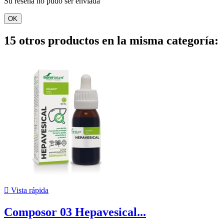
Su reseña no pudo ser enviada
OK
15 otros productos en la misma categoría:

Vista rápida
Composor 03 Hepavesical...