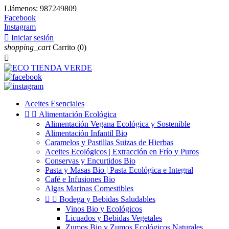
Llámenos:
987249809
Facebook
Instagram

Iniciar sesión
shopping_cart
Carrito
(0)

Aceites Esenciales


Alimentación Ecológica
Alimentación Vegana Ecológica y Sostenible
Alimentación Infantil Bio
Caramelos y Pastillas Suizas de Hierbas
Aceites Ecológicos | Extracción en Frío y Puros
Conservas y Encurtidos Bio
Pasta y Masas Bio | Pasta Ecológica e Integral
Café e Infusiones Bio
Algas Marinas Comestibles


Bodega y Bebidas Saludables
Vinos Bio y Ecológicos
Licuados y Bebidas Vegetales
Zumos Bio y Zumos Ecológicos Naturales