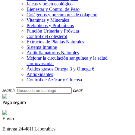
Jaleas y polen ecológico
Bienestar y Control de Peso
Colágenos y precursores de colágeno
Vitaminas y Minerales
Prebióticos y Probióticos
Función Urinaria y Próstata
Control del colesterol
Extractos de Plantas Naturales
Sistema Inmune
Antiinflamatorios Naturales
Mejorar la circulación sanguínea y la salud
cardiovascular
Ácidos grasos Omega 3 y Omega 6
Antioxidantes
Control de Azúcar y Glucosa
search
clear
Pago seguro
Envio
Entrega 24-48H Laborables