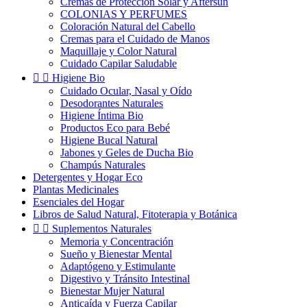
Cremas de Protección Solar y Aftersun
COLONIAS Y PERFUMES
Coloración Natural del Cabello
Cremas para el Cuidado de Manos
Maquillaje y Color Natural
Cuidado Capilar Saludable


Higiene Bio
Cuidado Ocular, Nasal y Oído
Desodorantes Naturales
Higiene Íntima Bio
Productos Eco para Bebé
Higiene Bucal Natural
Jabones y Geles de Ducha Bio
Champús Naturales
Detergentes y Hogar Eco
Plantas Medicinales
Esenciales del Hogar
Libros de Salud Natural, Fitoterapia y Botánica


Suplementos Naturales
Memoria y Concentración
Sueño y Bienestar Mental
Adaptógeno y Estimulante
Digestivo y Tránsito Intestinal
Bienestar Mujer Natural
Anticaída y Fuerza Capilar