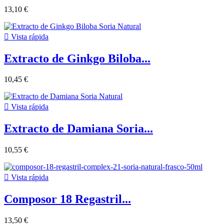
13,10 €

Vista rápida
Extracto de Ginkgo Biloba...
10,45 €

Vista rápida
Extracto de Damiana Soria...
10,55 €

Vista rápida
Composor 18 Regastril...
13,50 €