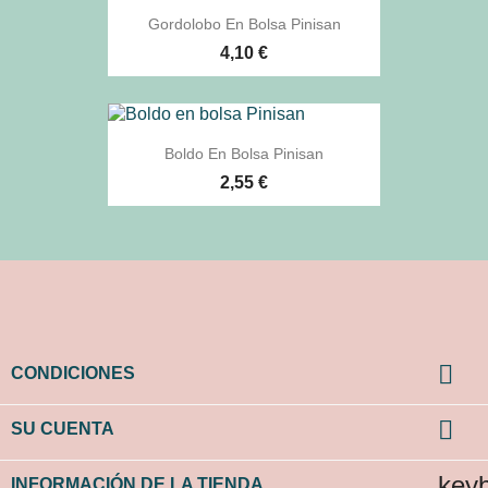
Gordolobo En Bolsa Pinisan
4,10 €
Boldo En Bolsa Pinisan
2,55 €

CONDICIONES

SU CUENTA
key
INFORMACIÓN DE LA TIENDA