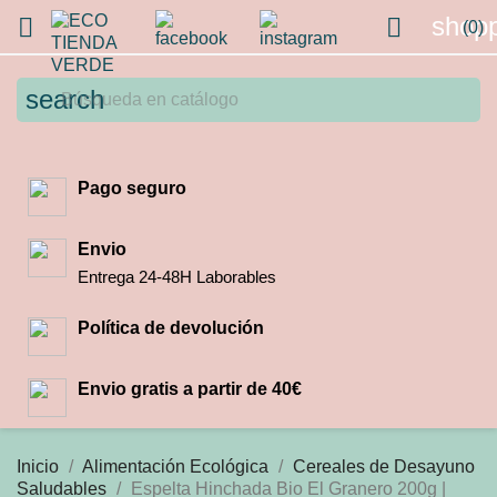
shopp


(0)
search
Pago seguro
Envio
Entrega 24-48H Laborables
Política de devolución
Envio gratis a partir de 40€
Inicio
Alimentación Ecológica
Cereales de Desayuno
Saludables
Espelta Hinchada Bio El Granero 200g |