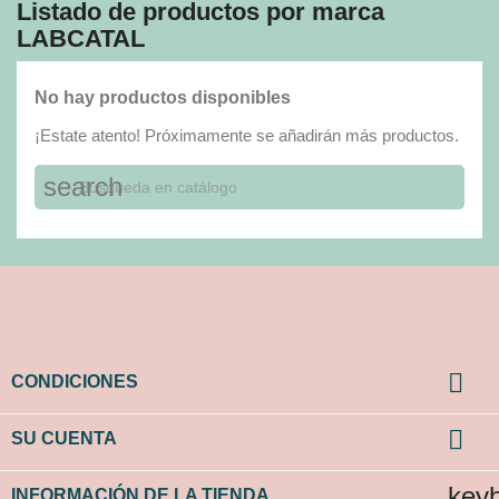
Listado de productos por marca
LABCATAL
No hay productos disponibles
¡Estate atento! Próximamente se añadirán más productos.
search

CONDICIONES

SU CUENTA
key
INFORMACIÓN DE LA TIENDA